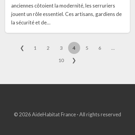
anciennes côtoient la modernité, les serruriers
jouent un rôle essentiel. Ces artisans, gardiens de
la sécurité et de…
❮
1
2
3
4
5
6
…
❯
10
© 2026 AideHabitat France · All rights reserved