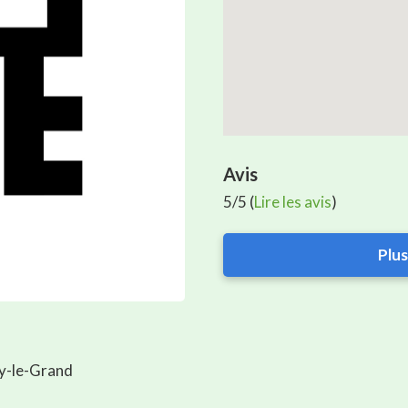
Avis
5/5 (
Lire les avis
)
Plus
sy-le-Grand