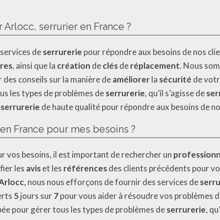
r Arlocc, serrurier en France ?
 services de
serrurerie
pour répondre aux besoins de nos cli
res
, ainsi que la
création
de
clés
de
réplacement
. Nous so
r des conseils sur la manière de
améliorer
la
sécurité
de votr
us les types de problèmes de
serrurerie
, qu’il s’agisse de
ser
e
serrurerie
de haute qualité pour répondre aux besoins de nos
 en France pour mes besoins ?
r vos besoins, il est important de rechercher un
professionn
fier les
avis
et les
références
des clients précédents pour vo
Arlocc
, nous nous efforçons de fournir des services de
serru
erts
5
jours sur
7
pour vous aider à résoudre vos problèmes 
pée pour gérer tous les types de problèmes de
serrurerie
, qu