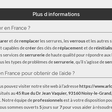
Plus d informations
er en France ?
arer
et de
remplacer
les serrures, les
verrous
et les autres
nt capables de
créer
des clés de
réplacement
et de
réinitiali
es services de
serrurerie
de haute qualité pour répondre aux 
us les types de problèmes de
serrurerie
, qu’il s’agisse de
ser
 France pour obtenir de l’aide ?
us pouvez visiter notre site web à l’adresse
https://www.arlo
itués au
45 Rue du Dr Jean Vaquier, 93160 Noisy-le-Grand
e
. Notre équipe de
professionnels
est à votre disposition pou
 Nous sommes ouverts
5
jours sur
7
pour vous aider à résoudr