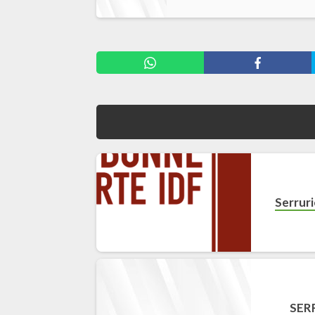
Serruri
SER