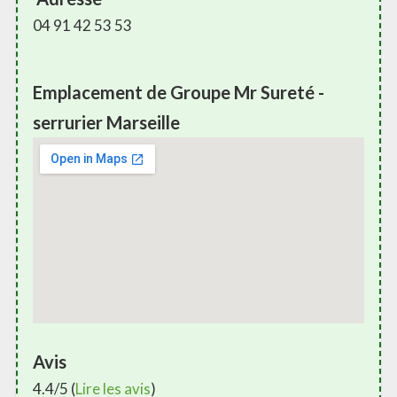
04 91 42 53 53
Emplacement de Groupe Mr Sureté -
serrurier Marseille
Avis
4.4/5 (
Lire les avis
)