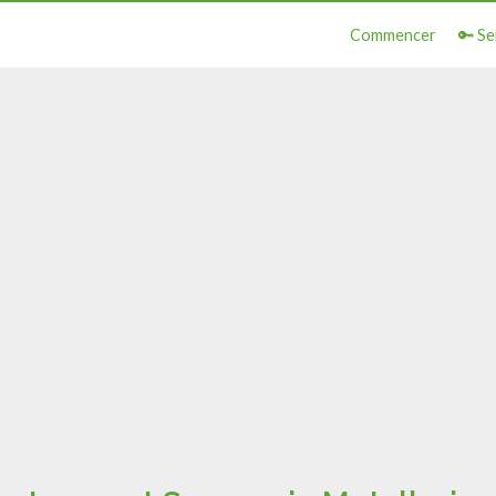
Commencer
🔑 Se