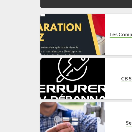
Les Comp
CB S
Se