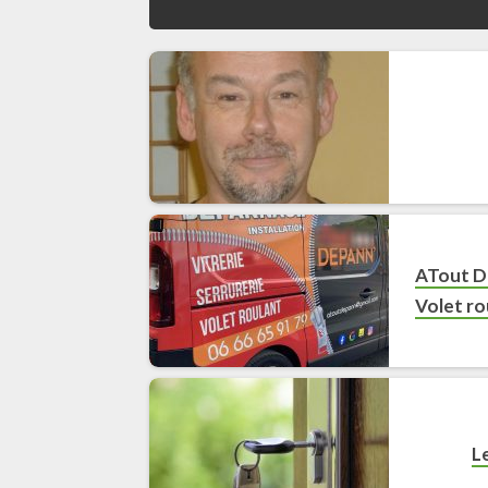
ATout D
Volet ro
Le