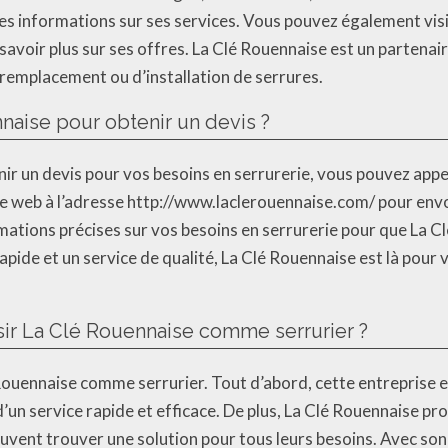
es informations sur ses services. Vous pouvez également visi
avoir plus sur ses offres. La Clé Rouennaise est un partenai
e remplacement ou d’installation de serrures.
aise pour obtenir un devis ?
ir un devis pour vos besoins en serrurerie, vous pouvez app
ite web à l’adresse http://www.laclerouennaise.com/ pour e
ormations précises sur vos besoins en serrurerie pour que La C
pide et un service de qualité, La Clé Rouennaise est là pour v
sir La Clé Rouennaise comme serrurier ?
é Rouennaise comme serrurier. Tout d’abord, cette entreprise e
r d’un service rapide et efficace. De plus, La Clé Rouennaise 
s peuvent trouver une solution pour tous leurs besoins. Avec 