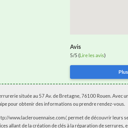
Avis
5/5 (
Lire les avis
)
Plus
errurerie située au 57 Av. de Bretagne, 76100 Rouen. Avec u
équipe pour obtenir des informations ou prendre rendez-vous.
 http://www.laclerouennaise.com/, permet de découvrir leurs se
s allant de la création de clés à la réparation de serrures, e