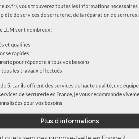
dreux.fr/, vous trouverez toutes les informations nécessaires
ète de services de serrurerie, de la réparation de serrures à
ie LIJM sont nombreux :
 et qualifiés
ponse rapides
rerie pour répondre à tous vos besoins
r tous les travaux effectués
 de 5, car ils offrent des services de haute qualité, une équi
e services de serrurerie en France, je vous recommande vivem
onnalisées pour vos besoins.
Plus d informations
et quels services propose-t-elle en France ?