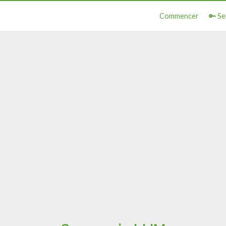
Commencer
🔑 Se