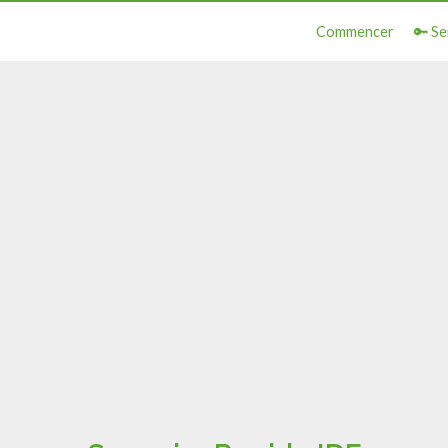
Commencer
🔑 Se