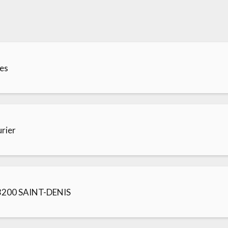
ces
urier
200 SAINT-DENIS