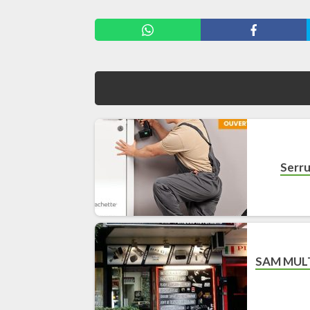
Serru
SAM MULT