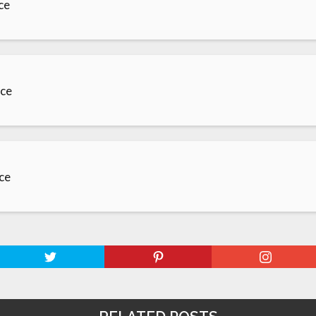
ce
nce
nce