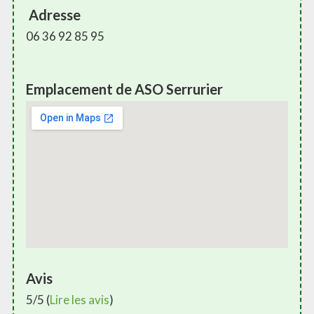
Adresse
06 36 92 85 95
Emplacement de ASO Serrurier
Avis
5/5 (
Lire les avis
)