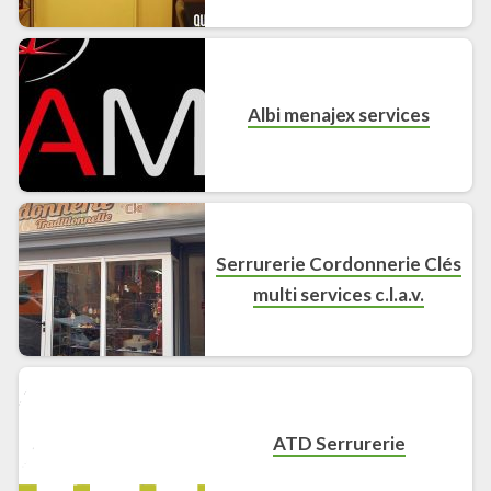
Albi menajex services
Serrurerie Cordonnerie Clés
multi services c.l.a.v.
ATD Serrurerie