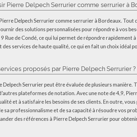
sir Pierre Delpech Serrurier comme serrurier à B
 Pierre Delpech Serrurier comme serrurier à Bordeaux. Tout d
ournir des solutions personnalisées pour répondre à vos beso
u 9 Rue de Condé, ce qui lui permet de répondre rapidement à 
 des services de haute qualité, ce qui en fait un choix idéal p
ervices proposés par Pierre Delpech Serrurier ?
e Delpech Serrurier peut être évaluée de plusieurs manière. 
r d’autres plateformes de notation. Avec une note de 4,9, Pie
alité et à satisfaire les besoins de ses clients. En outre, vo
 de sa professionnalisme et de sa capacité à résoudre vos pr
nder des références à Pierre Delpech Serrurier pour obtenir u