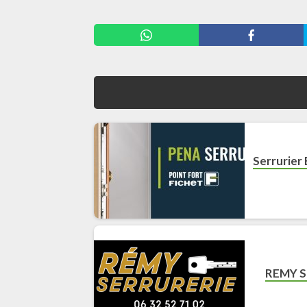
Serrurier
REMY 