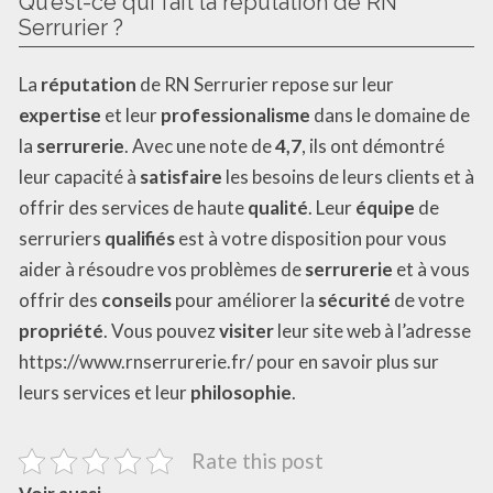
Qu’est-ce qui fait la réputation de RN
Serrurier ?
La
réputation
de RN Serrurier repose sur leur
expertise
et leur
professionalisme
dans le domaine de
la
serrurerie
. Avec une note de
4,7
, ils ont démontré
leur capacité à
satisfaire
les besoins de leurs clients et à
offrir des services de haute
qualité
. Leur
équipe
de
serruriers
qualifiés
est à votre disposition pour vous
aider à résoudre vos problèmes de
serrurerie
et à vous
offrir des
conseils
pour améliorer la
sécurité
de votre
propriété
. Vous pouvez
visiter
leur site web à l’adresse
https://www.rnserrurerie.fr/ pour en savoir plus sur
leurs services et leur
philosophie
.
Rate this post